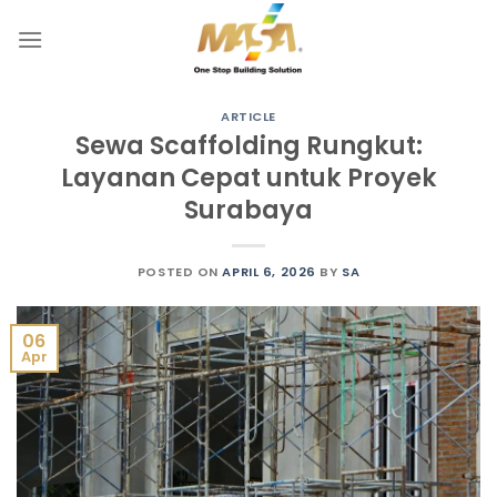
Skip
to
content
ARTICLE
Sewa Scaffolding Rungkut:
Layanan Cepat untuk Proyek
Surabaya
POSTED ON
APRIL 6, 2026
BY
SA
06
Apr