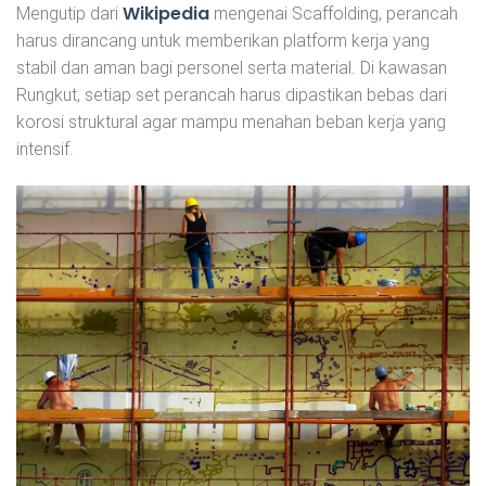
Wikipedia
Mengutip dari
mengenai Scaffolding, perancah
harus dirancang untuk memberikan platform kerja yang
stabil dan aman bagi personel serta material. Di kawasan
Rungkut, setiap set perancah harus dipastikan bebas dari
korosi struktural agar mampu menahan beban kerja yang
intensif.