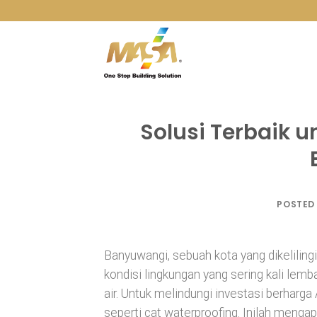
Skip
to
content
Solusi Terbaik u
POSTED
Banyuwangi, sebuah kota yang dikeliling
kondisi lingkungan yang sering kali le
air. Untuk melindungi investasi berharg
seperti cat waterproofing. Inilah meng