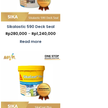
Sikalastic 590 Deck Seal
Price
Rp
280,000
–
Rp
1,240,000
range:
000
Rp280,000
Read more
h
through
200
Rp1,240,000