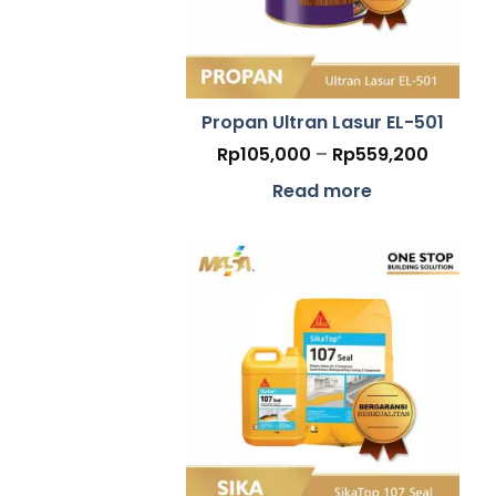
Propan Ultran Lasur EL-501
Price
Rp
105,000
–
Rp
559,200
range:
Rp105,
Read more
throug
Rp559,