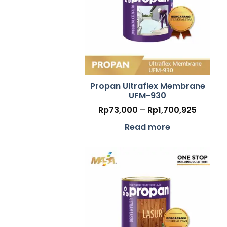
Propan Ultraflex Membrane
UFM-930
Price
Rp
73,000
–
Rp
1,700,925
range:
Rp73,0
Read more
throug
Rp1,70