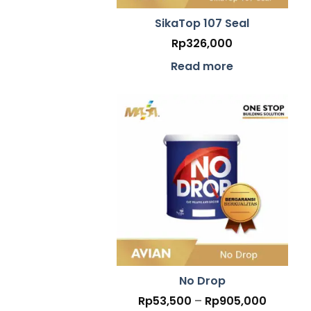
SikaTop 107 Seal
Rp
326,000
Read more
No Drop
Price
Rp
53,500
–
Rp
905,000