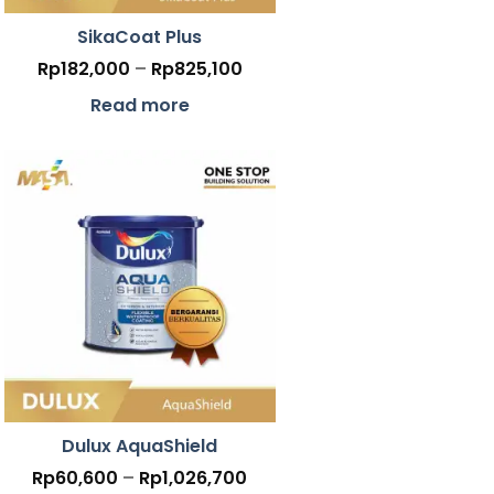
SikaCoat Plus
Price
Rp
182,000
–
Rp
825,100
range:
Rp182,000
Read more
through
Rp825,100
Dulux AquaShield
Price
Rp
60,600
–
Rp
1,026,700