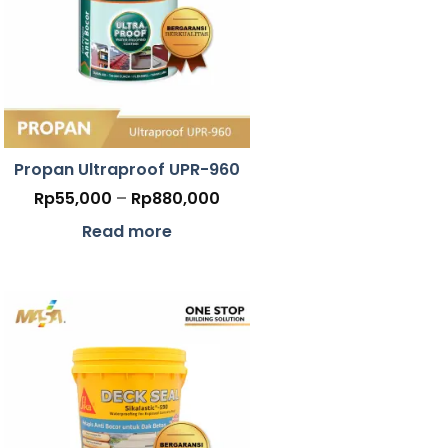
Propan Ultraproof UPR-960
Price
Rp
55,000
–
Rp
880,000
range:
Rp55,000
Read more
through
00
Rp880,000
h
0,925