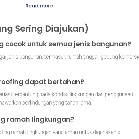
range:
00
Rp60,600
Read more
h
through
000
Rp1,026,700
ng Sering Diajukan)
ng cocok untuk semua jenis bangunan?
gai jenis bangunan, termasuk rumah tinggal, gedung komersia
roofing dapat bertahan?
riasi tergantung pada kondisi lingkungan dan penggunaan.
awarkan perlindungan yang tahan lama.
ng ramah lingkungan?
fing ramah lingkungan yang aman untuk digunakan di