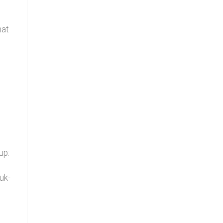
mat
up:
uk-