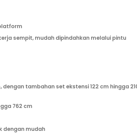
platform
 kerja sempit, mudah dipindahkan melalui pintu
m, dengan tambahan set ekstensi 122 cm hingga 21
ingga 762 cm
ak dengan mudah