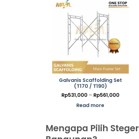
Galvanis Scaffolding Set
(T170 / T190)
Price
Rp
531,000
–
Rp
561,000
range:
Rp531,
Read more
throug
Rp561,
Mengapa Pilih Steger