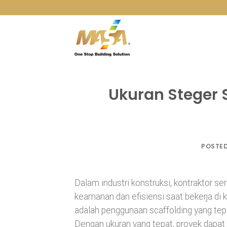
Skip
to
content
Ukuran Steger 
POSTE
Dalam industri konstruksi, kontraktor s
keamanan dan efisiensi saat bekerja di k
adalah penggunaan scaffolding yang tepa
Dengan ukuran yang tepat, proyek dapat 