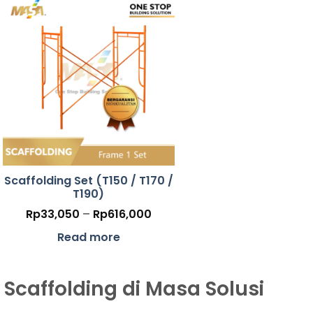
Scaffolding Set (T150 / T170 /
T190)
Price
Rp
33,050
–
Rp
616,000
range:
000
Rp33,050
Read more
h
through
000
Rp616,000
 Scaffolding di Masa Solusi