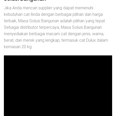
Jika Anda mencari supplier yang dapat memenuhi
kebutuhan cat Anda dengan berbagai pilihan dan harga
terbaik, Masa Solusi Bangunan adalah pilihan yang tepat.
Sebagai distributor terpercaya, Masa Solusi Bangunan
menyediakan berbagai macam cat dengan jenis, warna,
berat, dan merek yang lengkap, termasuk cat Dulux dalam
kemasan 20 kg.