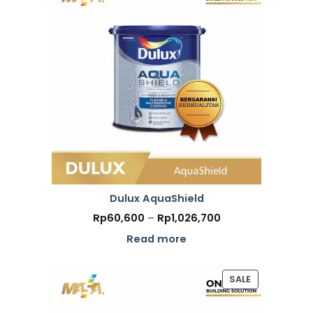
Dulux AquaShield
Price
Rp
60,600
–
Rp
1,026,700
range:
Rp60,600
Read more
through
Rp1,026,700
PRODUCT
SALE
ON
SALE