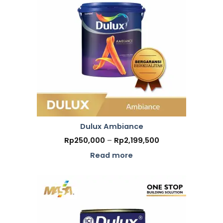
Dulux Ambiance
Price
Rp
250,000
–
Rp
2,199,500
range:
Rp250,000
Read more
through
Rp2,199,500