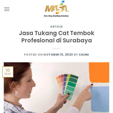
Skip
to
content
ARTICLE
Jasa Tukang Cat Tembok
Profesional di Surabaya
POSTED ON
OCTOBER 10, 2023
BY
CELINE
10
Oct