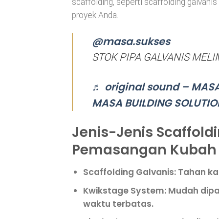
scaffolding, seperti scaffolding galvan
proyek Anda.
@masa.sukses
STOK PIPA GALVANIS MELI
♬ original sound – MAS
MASA BUILDING SOLUTIO
Jenis-Jenis Scaffold
Pemasangan Kubah
Scaffolding Galvanis
: Tahan k
Kwikstage System
: Mudah dip
waktu terbatas.