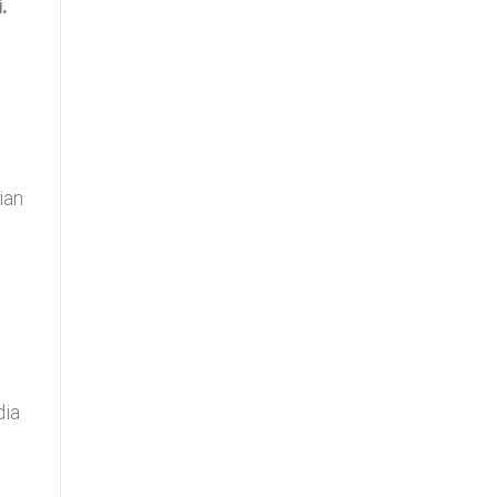
.
ian
dia