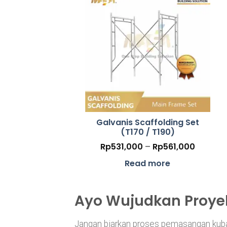
Galvanis Scaffolding Set
(T170 / T190)
Price
Rp
531,000
–
Rp
561,000
range:
Rp531,
Read more
throug
Rp561,
Ayo Wujudkan Proye
Jangan biarkan proses pemasangan kub