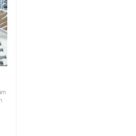
lam
n