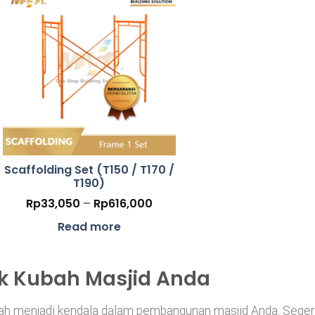
Scaffolding Set (T150 / T170 /
T190)
Price
Rp
33,050
–
Rp
616,000
range:
000
Rp33,050
Read more
h
through
000
Rp616,000
k Kubah Masjid Anda
ah menjadi kendala dalam pembangunan masjid Anda. Seger