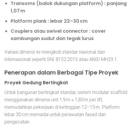
Transoms (balok dukungan platform)
: panjang
1,07 m
Platform plank
: lebar 22–30 cm
Couplers atau swivel connector
: cover
sambungan sudut dan tegak lurus
Variasi dimensi ini mengikuti standar nasional dan
internasional seperti SNI 8152:2015 atau ANSI MH29.1.
Penerapan dalam Berbagai Tipe Proyek
Proyek Gedung Bertingkat
Untuk bangunan bertingkat standar, sistem modular scaffold
menggunakan dimensi unit 1,9 m × 1,83 m per lift,
memudahkan pekerjaan di ketinggian 12–15 m. Platform
lebar 30 cm memadai untuk perawatan fasad dan
pengecatan.